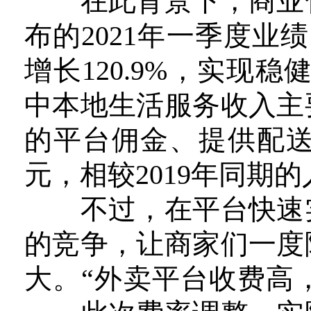
在此背景下，商业化
布的2021年一季度业
增长120.9%，实现稳
中本地生活服务收入主
的平台佣金、提供配送
元，相较2019年同期的
不过，在平台快速实
的竞争，让商家们一度
大。“外卖平台收费高