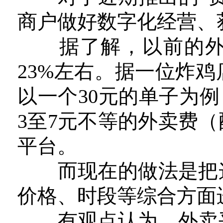
商户做好数字化经营、
据了解，以前的外卖
23%左右。据一位炸
以一个30元的单子为
3至7元不等的外卖费
平台。
而现在的做法是把这
价格、时段等综合方面
有观点认为，外卖平