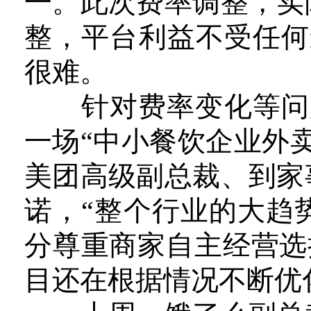
一。此次费率调整，实
整，平台利益不受任何
很难。
针对费率变化等问题
一场“中小餐饮企业外
美团高级副总裁、到家
诺，“整个行业的大趋
分尊重商家自主经营选
目还在根据情况不断优