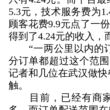
5.3元，技术服务费为1
顾客花费9.9元点了一
得到了4.24元的收入，
“一两公里以内的订
分订单都超过这个范围
记者和几位在武汉做快
触。
目前，已经有商家反
多，而订单配送范围在