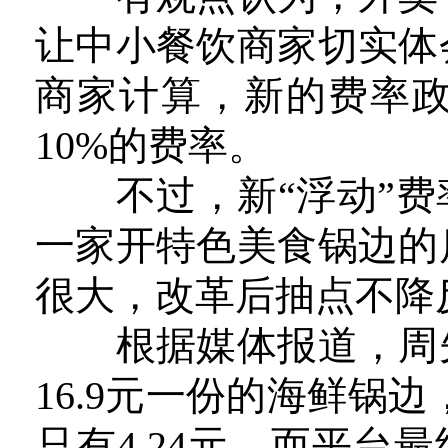
让中小餐饮商家切实体
商家计算，新的费率
10%的费率。
不过，新“浮动”费
一家开特色美食锅边的
很大，改革后抽点不降
根据媒体报道，周先
16.9元一份的海鲜锅
只有4.24元。而平台